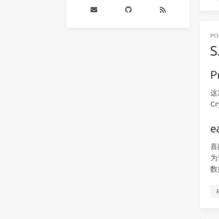
PO
S
P
这
C
e
喜
为
数