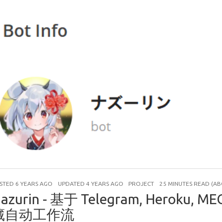
STED
6 YEARS AGO
UPDATED
4 YEARS AGO
PROJECT
25 MINUTES READ (A
azurin - 基于 Telegram, Heroku, 
藏自动工作流