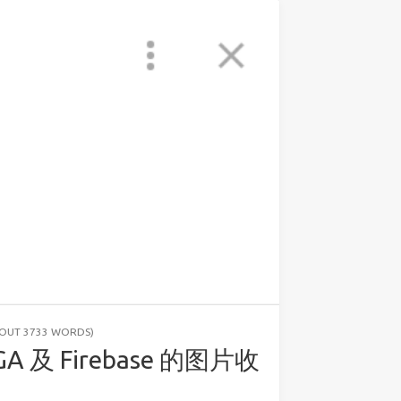
BOUT 3733 WORDS)
MEGA 及 Firebase 的图片收