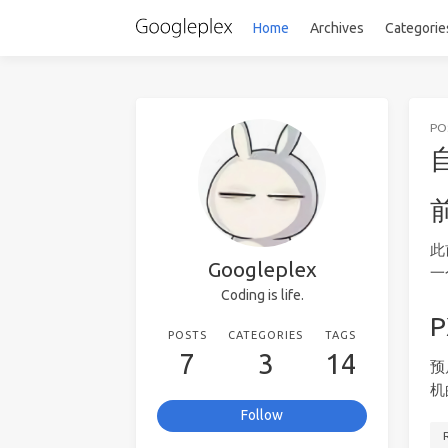
Home
Archives
Categorie
PO
此
Googleplex
一
Coding is life.
POSTS
CATEGORIES
TAGS
7
3
14
预
机
Follow