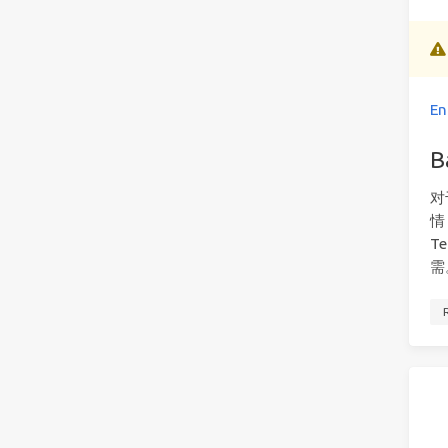
En
B
对
情
T
需