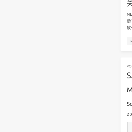
N
源
软
PO
S
M
S
20