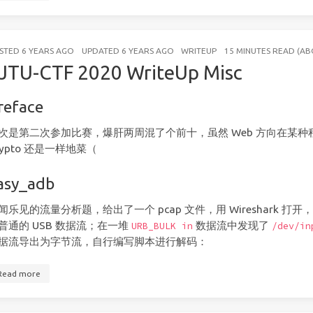
STED
6 YEARS AGO
UPDATED
6 YEARS AGO
WRITEUP
15 MINUTES READ (A
JTU-CTF 2020 WriteUp Misc
reface
次是第二次参加比赛，爆肝两周混了个前十，虽然 Web 方向在某种程度上有
rypto 还是一样地菜（
asy_adb
闻乐见的流量分析题，给出了一个 pcap 文件，用 Wireshark 打
普通的 USB 数据流；在一堆
数据流中发现了
URB_BULK in
/dev/in
据流导出为字节流，自行编写脚本进行解码：
Read more