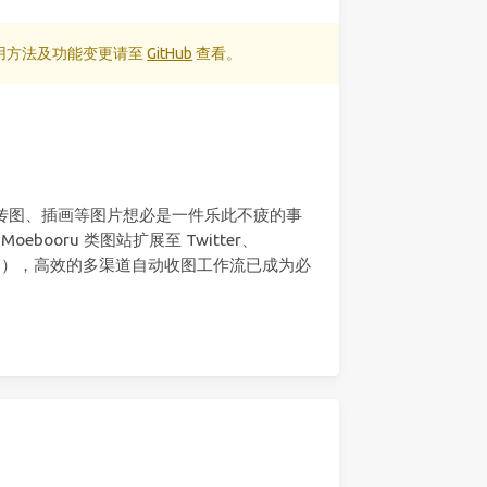
使用方法及功能变更请至
GitHub
查看。
宣传图、插画等图片想必是一件乐此不疲的事
booru 类图站扩展至 Twitter、
动态（??），高效的多渠道自动收图工作流已成为必